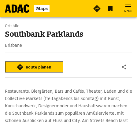
4
Maps
MENÜ
Ortsbild
Southbank Parklands
Brisbane
Route planen
Restaurants, Biergärten, Bars und Cafés, Theater, Läden und die
Collective Markets (freitagabends bis Sonntag) mit Kunst,
Kunsthandwerk, Designermoder und Haushaltswaren machen
die Southbank Parklands zum populären Amüsierviertel mit
schönen Ausblicken auf Fluss und City. Am Streets Beach lässt
es sich baden oder unter Palmen dösen