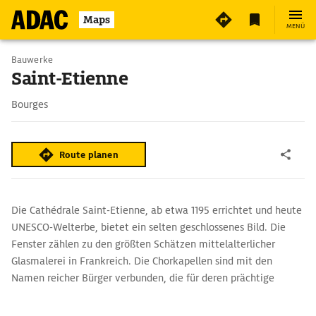
Maps
MENÜ
Bauwerke
Saint-Etienne
Bourges
Route planen
Die Cathédrale Saint-Etienne, ab etwa 1195 errichtet und heute
UNESCO-Welterbe, bietet ein selten geschlossenes Bild. Die
Fenster ­zählen zu den größten Schätzen mittelalterlicher
Glasmalerei in Frankreich. Die Chorkapellen sind mit den
Namen reicher Bürger verbunden, die für deren prächtige
Ausstattung sorgten. Einer von ­ihnen ließ die Chapelle Saint-
Jean im 15. Jh. mit ­einem Fresko der Kreuzigung vor einer