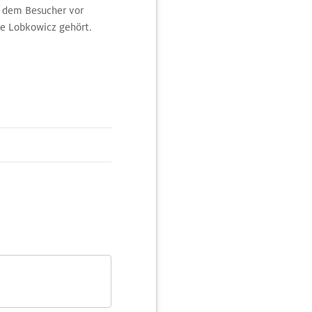
t dem Besucher vor
ie Lobkowicz gehört.
esammlung kann
 Jh. können übrigens
en Verkostungen statt.
nderbaren Ausblick auf