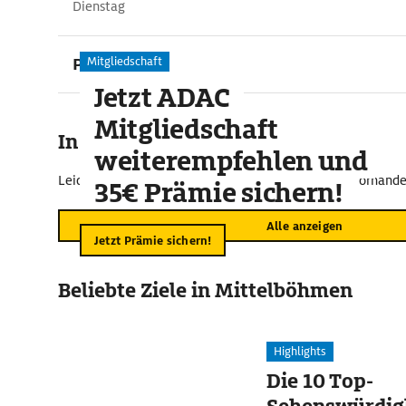
Dienstag
Preise
Mitgliedschaft
Jetzt ADAC
Mitgliedschaft
In der Umgebung
weiterempfehlen und
Leider sind im näheren Umkreis keine Vorschläge vorhande
35€ Prämie sichern!
Alle anzeigen
Jetzt Prämie sichern!
Beliebte Ziele in Mittelböhmen
Highlights
Die 10 Top-