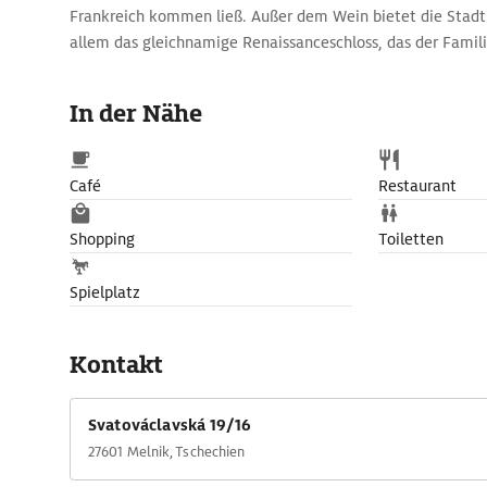
Frankreich kommen ließ. Außer dem Wein bietet die Stad
allem das gleichnamige Renaissanceschloss, das der Famil
Seine Repräsentationsräume mit der Möbel- und Gemäld
besichtigt werden.Im Weinkeller des Schlosses aus dem 14.
In der Nähe
6000 Hektoliter Wein gelagert werden. Im Weinkeller find
Von der Aussichtsterrasse des Schlosses hat man einen wu
den Zusammenfluss von Moldau und Elbe.
Café
Restaurant
Shopping
Toiletten
Spielplatz
Kontakt
Svatováclavská 19/16
27601 Melnik, Tschechien