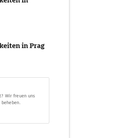
eiten in
eiten in Prag
t? Wir freuen uns
m beheben.