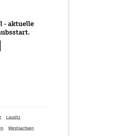
 - aktuelle
ubsstart.
g
z
Lausitz
en
Westsachsen