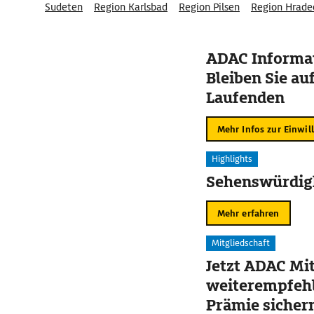
Sudeten
Region Karlsbad
Region Pilsen
Region Hrade
Region Liberec
Region Prag
ADAC Informat
Bleiben Sie au
Laufenden
Mehr Infos zur Einwil
Highlights
Sehenswürdigk
Mehr erfahren
Mitgliedschaft
Jetzt ADAC Mit
weiterempfehl
Prämie sicher