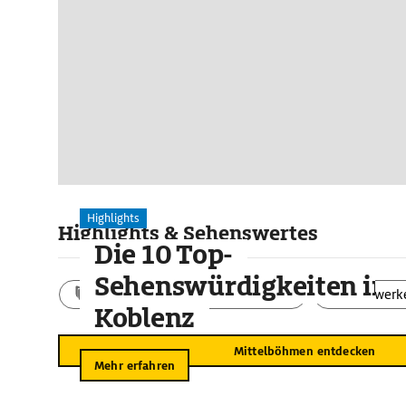
Highlights
Highlights & Sehenswertes
Die 10 Top-
Sehenswürdigkeiten in
Aktivitäten
Landschaft
Bauwerk
Koblenz
Mittelböhmen entdecken
Mehr erfahren