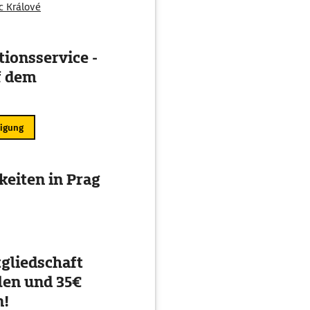
c Králové
ionsservice -
f dem
ligung
eiten in Prag
gliedschaft
en und 35€
n!