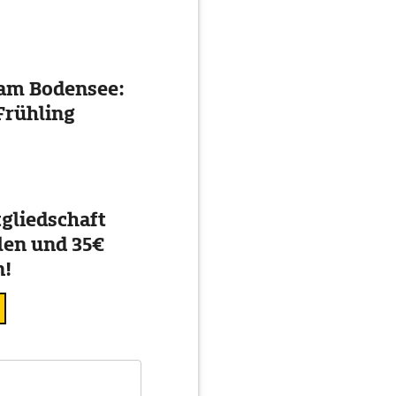
 am Bodensee:
Frühling
gliedschaft
en und 35€
n!