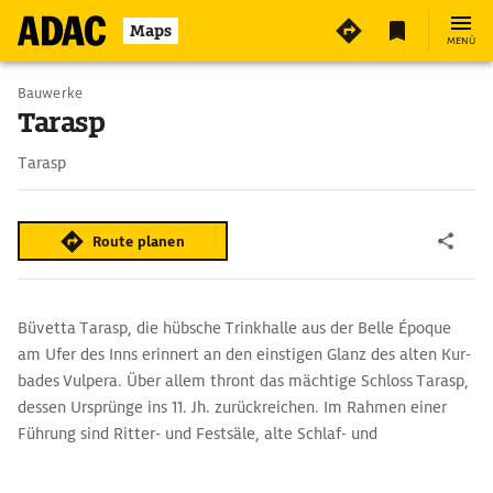
Maps
MENÜ
Bauwerke
Tarasp
Tarasp
Route planen
Büvetta Tarasp, die hübsche Trinkhalle aus der Belle Époque
am Ufer des Inns erinnert an den einstigen Glanz des alten Kur­
bades Vulpera. Über allem thront das mächtige Schloss Tarasp,
dessen Ursprünge ins 11. Jh. zurückreichen. Im Rahmen einer
Führung sind Ritter- und Festsäle, alte Schlaf- und
Gastgemächer, die Schlosskapelle und weitere der etwa
hundert Räume zu besichtigen.