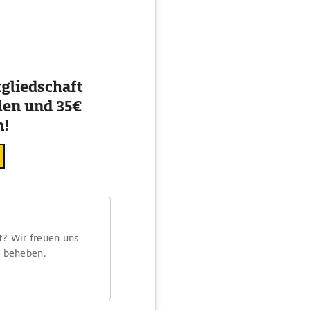
gliedschaft
en und 35€
n!
t? Wir freuen uns
m beheben.