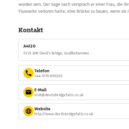
worden sein. Der Sage nach versprach er einer Frau, die ih
Flussseite verloren hatte, eine Brücke zu bauen, wenn sie
gebe, das diese quere. Sie überlistete ihn und ließ ihren 
Kontakt
A4120
SY23 3JW Devil's Bridge, Großbritannien
Telefon
+44 1970 890233
E-Mail
visit@devilsbridgefalls.co.uk
Website
http://www.devilsbridgefalls.co.uk