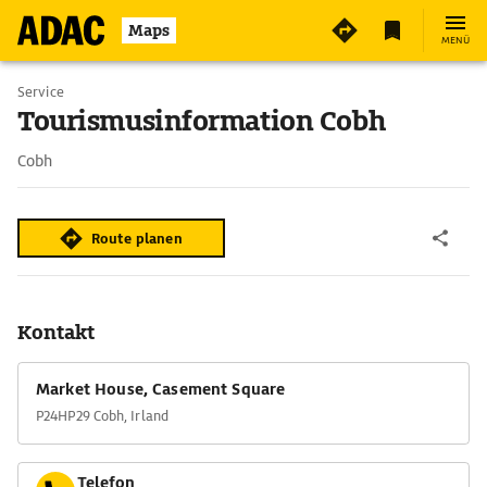
Maps
MENÜ
Service
Tourismusinformation Cobh
Cobh
Route planen
Kontakt
Market House, Casement Square
P24HP29 Cobh, Irland
Telefon