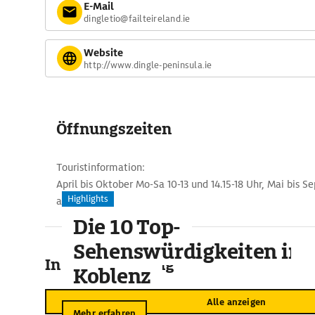
E-Mail
dingletio@failteireland.ie
Website
http://www.dingle-peninsula.ie
Öffnungszeiten
Touristinformation:
April bis Oktober Mo-Sa 10-13 und 14.15-18 Uhr, Mai bis 
Highlights
am Sonntag.
Die 10 Top-
Sehenswürdigkeiten in
In der Umgebung
Koblenz
Alle anzeigen
Mehr erfahren