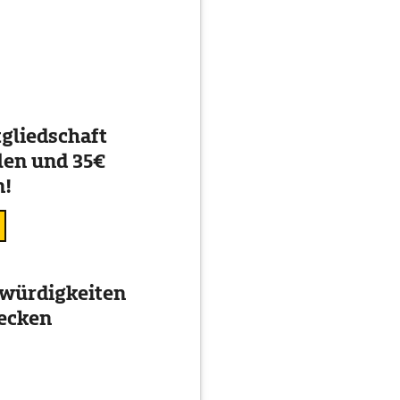
gliedschaft
en und 35€
n!
würdigkeiten
decken