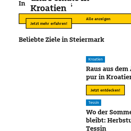
In der Umgebung
Kroatien
Alle anzeigen
Jetzt mehr erfahren!
Beliebte Ziele in Steiermark
Kroatien
Raus aus dem 
pur in Kroatie
Jetzt entdecken!
Tessin
Wo der Somme
bleibt: Herbst
Tessin