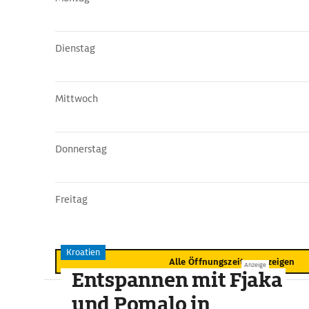
Dienstag
Mittwoch
Donnerstag
Freitag
Kroatien
Alle Öffnungszeiten anzeigen
Anzeige
Entspannen mit Fjaka
und Pomalo in