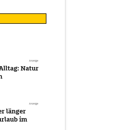
Anzeige
Alltag: Natur
n
Anzeige
r länger
urlaub im