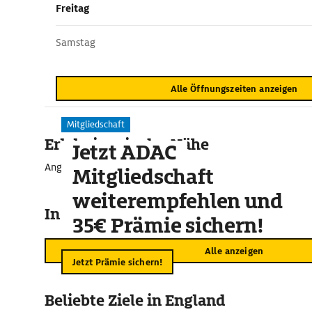
Freitag
Samstag
Alle Öffnungszeiten anzeigen
Mitgliedschaft
Erlebnisse in der Nähe
Jetzt ADAC
Angebote für unvergessliche Momente
Mitgliedschaft
weiterempfehlen und
In der Umgebung
35€ Prämie sichern!
Alle anzeigen
Jetzt Prämie sichern!
Beliebte Ziele in England