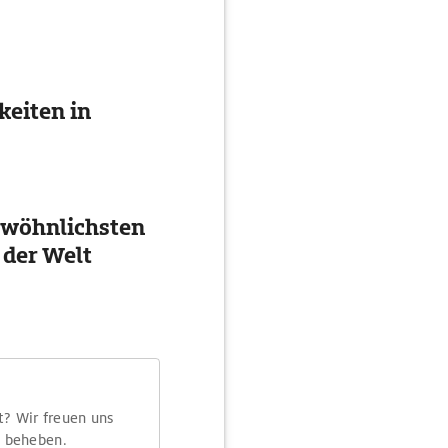
eiten in
ewöhnlichsten
 der Welt
t? Wir freuen uns
m beheben.