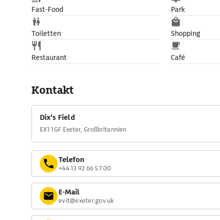
Fast-Food
Park
Toiletten
Shopping
Restaurant
Café
Kontakt
Dix's Field
EX1 1GF Exeter, Großbritannien
Telefon
+44 13 92 66 57 00
E-Mail
evit@exeter.gov.uk