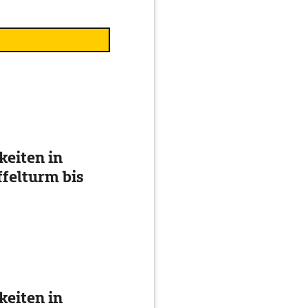
eiten in
ffelturm bis
eiten in