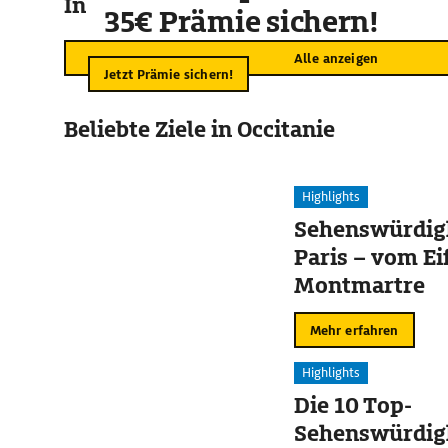
In der Umgebung
35€ Prämie sichern!
Alle anzeigen
Jetzt Prämie sichern!
Beliebte Ziele in Occitanie
Highlights
Sehenswürdigk
Paris – vom Ei
Montmartre
Mehr erfahren
Highlights
Die 10 Top-
Sehenswürdigk