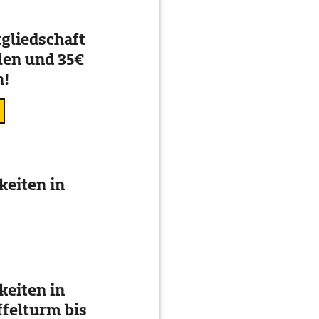
gliedschaft
en und 35€
n!
eiten in
eiten in
ffelturm bis