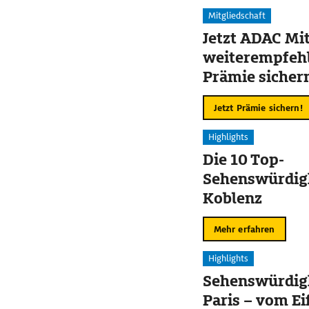
Mitgliedschaft
Jetzt ADAC Mit
weiterempfehl
Prämie sicher
Jetzt Prämie sichern!
Highlights
Die 10 Top-
Sehenswürdigk
Koblenz
Mehr erfahren
Highlights
Sehenswürdigk
Paris – vom Ei