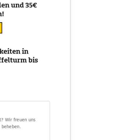
en und 35€
n!
eiten in
ffelturm bis
t? Wir freuen uns
m beheben.