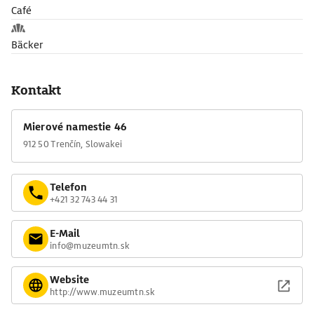
Café
Bäcker
Kontakt
Mierové namestie 46
912 50 Trenčín, Slowakei
Telefon
+421 32 743 44 31
E-Mail
info@muzeumtn.sk
Website
http://www.muzeumtn.sk