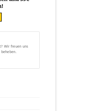
n!
t? Wir freuen uns
m beheben.