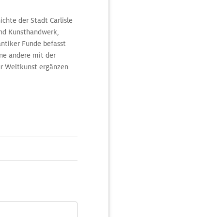
chte der Stadt Carlisle
und Kunsthandwerk,
antiker Funde befasst
ine andere mit der
zur Weltkunst ergänzen