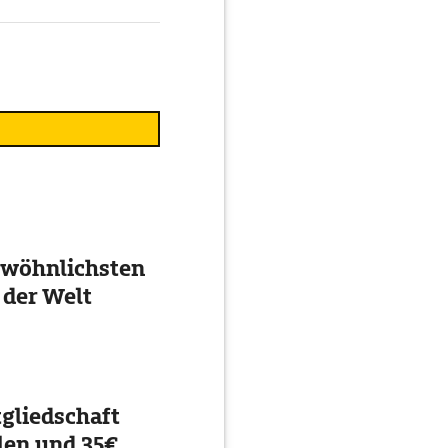
ewöhnlichsten
 der Welt
gliedschaft
en und 35€