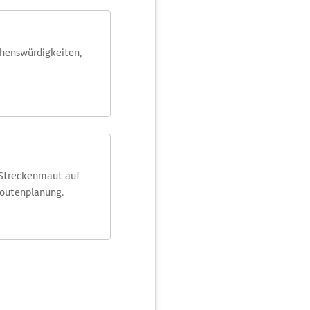
ehens­würdig­keiten,
 Streckenmaut auf
Routenplanung.