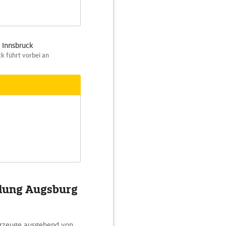
 Innsbruck
k führt vorbei an
ndung Augsburg
ahrzeuge ausgehend von