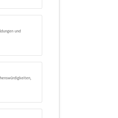
eldungen und
ehens­würdig­keiten,