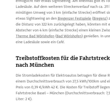
ermöglicht hier etwas Sightseeing. Am Rheinfall gibt es To
Ladesäule. Auf dem weiteren Streckenverlauf nach ca. 211
minütigen Umweg von 3 km (einfache Strecke) eröffnet si
etwas Sightseeing an den
Bregenzer Festspiele
(
Bregenz
) 
die Distanz von 322 km zurückgelegt haben, könnten mit 
Abstecher von 4 km (einfache Strecke) einen kleinen Zwis
Therme Bad Wörishofen
(
Bad Wörishofen
) genießen. In un
eine Ladesäule sowie ein Café.
Treibstoffkosten für die Fahrtstreck
nach München
Die Stromladekosten für Elektroautos betragen für diese
einem Durchschnittsverbrauch von 27,5 kWh/100km und
Preis von 0,39 €/kWh 42 €. Die Kosten für Treibstoff liegen
Fahrtstrecke Basel – München (Durchschnittsverbrauch: 7,5
Liter: 2 €).