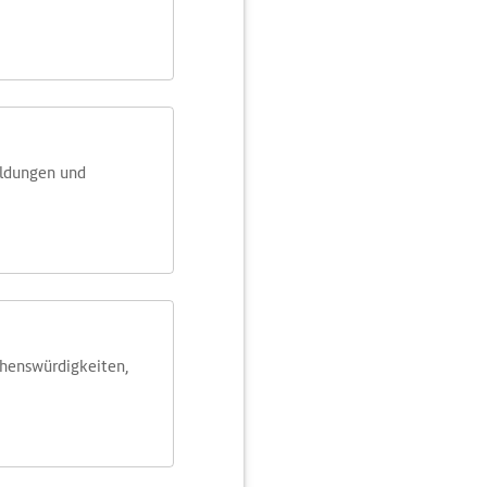
eldungen und
ehens­würdig­keiten,