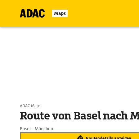
Maps
ADAC Maps
Route von Basel nach 
Basel - München
Routendetails anzeigen