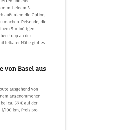
iletten und eine
 km mit einem 3-
ch außerdem die Option,
zu machen. Reisende, die
einem 5-minütigen
chenstopp an der
mittelbarer Nähe gibt es
e von Basel aus
 Route ausgehend von
 einem angenommenen
 bei ca. 59 € auf der
 l/100 km, Preis pro