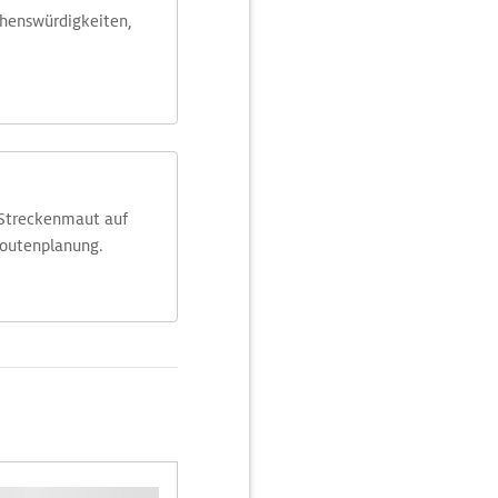
ehens­würdig­keiten,
 Streckenmaut auf
Routenplanung.