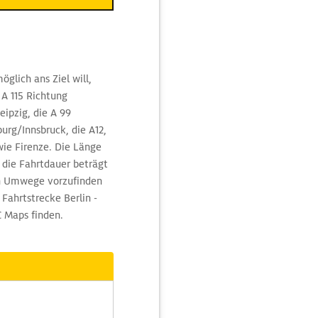
glich ans Ziel will,
 A 115 Richtung
ipzig, die A 99
urg/Innsbruck, die A12,
wie Firenze. Die Länge
 die Fahrtdauer beträgt
en Umwege vorzufinden
 Fahrtstrecke Berlin -
C Maps finden.