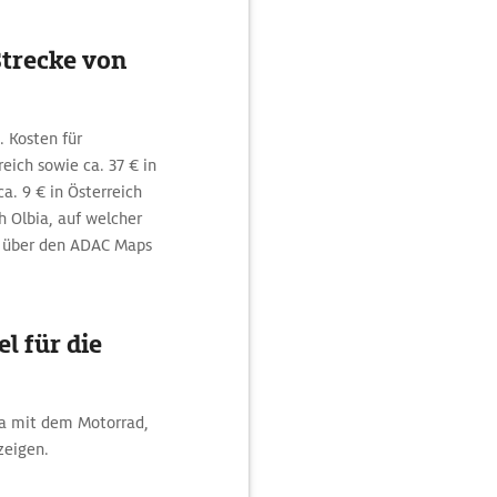
Strecke von
. Kosten für
reich sowie ca. 37 € in
a. 9 € in Österreich
h Olbia, auf welcher
e über den ADAC Maps
l für die
ia mit dem Motorrad,
zeigen.