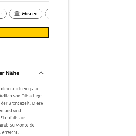
 geht es in den engen
Corso Umberto ganz schön
e
Museen
Ortsbild
Touren
Ges
isch an der berühmten
uristinnen und
lika San Simplicio
, einer
befindet sich das
isetipp für
ekt am Hafen mit
der Nähe
hen Strände, die es mit
n von Olbia liegen
ndern auch ein paar
 ADAC Maps schnell zu
rdlich von Olbia liegt
 der Bronzezeit. Diese
go
sowie die
a, die Cala Sassari oder
n und sind
Ebenfalls aus
ngrab Su Monte de
 erreicht.