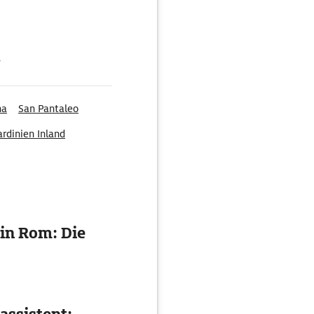
g
na
San Pantaleo
ardinien Inland
in Rom: Die