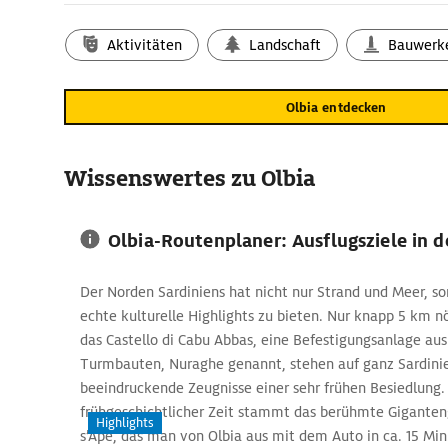
Nur etwas über 60.000 Menschen leben in Olbia. Trotzdem
Gassen der Altstadt und auf der beliebten Einkaufsmeile 
Aktivitäten
Landschaft
Bauwerk
trubelig zu. Vor allem in den Sommermonaten ist die idyll
Costa Smeralda gelegene Stadt ein Anziehungspunkt für To
Touristen. Den ersten Halt machen diese meist an der
Basi
Olbia entdecken
imposanten romanischen Kirche aus Granitstein. Unter ihr 
Nekropol mit antiken römischen Gräbern. Ein besonderer Re
Wissenswertes zu Olbia
Geschichtsinteressierte ist das
archäologische Museum
dir
Funden aus der Bronzezeit sowie der Antike.
Olbia: Reisetipps für Strandfans
Olbia-Routenplaner: Ausflugsziele in 
Das Urlaubsziel Sardinien ist bekannt für seine paradiesisc
der Karibik locker aufnehmen können. Im Norden und Oste
Der Norden Sardiniens hat nicht nur Strand und Meer, so
einige der schönsten Buchten der Insel. Mit der Karte von
echte kulturelle Highlights zu bieten. Nur knapp 5 km nö
erreichen sind z. B. der feine Sandstrand
das Castello di Cabu Abbas, eine Befestigungsanlage aus
Spiaggia Pittulon
schneeweißen Strände am Golfo Aranci, wie die Cala Moresc
Turmbauten, Nuraghe genannt, stehen auf ganz Sardinie
die Spiaggia Binaca.
beeindruckende Zeugnisse einer sehr frühen Besiedlung. 
frühgeschichtlicher Zeit stammt das berühmte Gigante
Highlights
s’Ape, das man von Olbia aus mit dem Auto in ca. 15 Min.