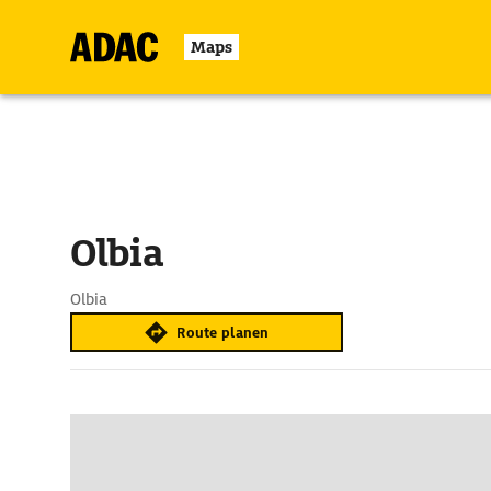
Maps
Olbia
Olbia
Route planen