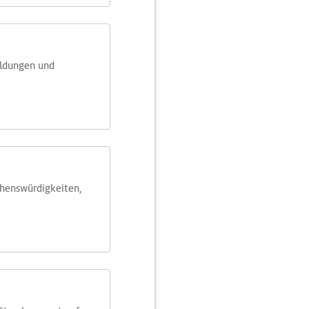
eldungen und
ehens­würdig­keiten,