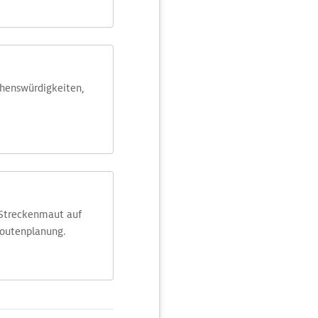
ehens­würdig­keiten,
 Streckenmaut auf
Routenplanung.