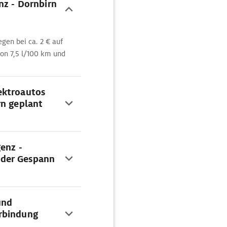
nz - Dornbirn
egen bei ca. 2 € auf
von 7,5 l/100 km und
ektroautos
rn geplant
genz -
oder Gespann
und
rbindung