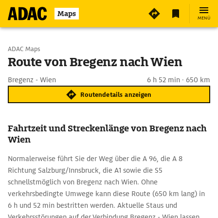
Maps
MENÜ
Start wählen
ADAC Maps
Route von Bregenz nach Wien
Ziel eingeben
Bregenz - Wien
6 h 52 min · 650 km
Routendetails anzeigen
Fahrtzeit und Streckenlänge von Bregenz nach
Wien
Normalerweise führt Sie der Weg über die A 96, die A 8
Richtung Salzburg/Innsbruck, die A1 sowie die S5
schnellstmöglich von Bregenz nach Wien. Ohne
verkehrsbedingte Umwege kann diese Route (650 km lang) in
6 h und 52 min bestritten werden. Aktuelle Staus und
Verkehrsstörungen auf der Verbindung Bregenz - Wien lassen