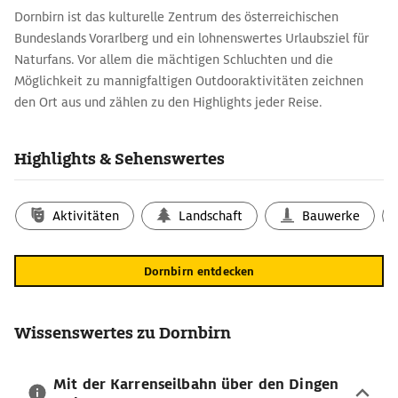
Dornbirn ist das kulturelle Zentrum des österreichischen
Bundeslands Vorarlberg und ein lohnenswertes Urlaubsziel für
Naturfans. Vor allem die mächtigen Schluchten und die
Möglichkeit zu mannigfaltigen Outdooraktivitäten zeichnen
den Ort aus und zählen zu den Highlights jeder Reise.
Aufgeschlossen und gemütlich, ländlich und urban – so
präsentiert sich Dornbirn.
Highlights & Sehenswertes
Die Natur im Inatura erleben
Das Naturkundemuseum
Inatura
gehört zu den Top-Reisetipps
Aktivitäten
Landschaft
Bauwerke
für Dornbirn und ist auf dem Stadtplan direkt am Stadtgarten
zu finden. Das naturgeschichtliche Landesmuseum lädt dazu
ein, Natur, Mensch und Technik zu erfahren. Kinder und
Dornbirn entdecken
Erwachsene können hier typische Lebensräume in Vorarlberg
erkunden und interaktiv erleben. Hier präsentieren sich nicht
nur die Geheimnisse der Vorarlberger Bergwelt. Vielmehr gibt es
Wissenswertes zu Dornbirn
auch Ausstellungen zum Thema Mensch oder einen
Schwerpunkt zum Thema Wasser.
Mit der Karrenseilbahn über den Dingen