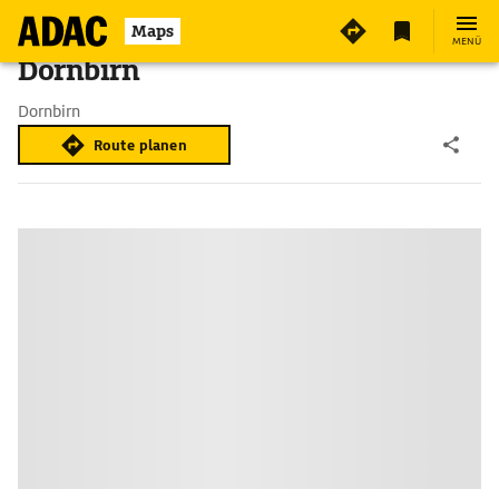
Maps
MENÜ
Dornbirn
Dornbirn
Route planen