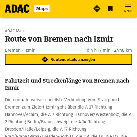
Maps
MENÜ
Start wählen
ADAC Maps
Route von Bremen nach Izmir
Ziel eingeben
Bremen - Izmir
1 d 4 h 17 min · 2.948 km
Routendetails anzeigen
Fahrtzeit und Streckenlänge von Bremen nach
Izmir
Die normalerweise schnellste Verbindung vom Startpunkt
Bremen zum Zielort Izmir geht über die A 27 Richtung
Hannover/Achim, die A 7 Richtung Hannover/Westenholz, die A
2 Richtung Berlin/Braunschweig, die A 14 Richtung
Dresden/Halle/Leipzig, die A 17 Richtung
Prag/Praha/Pirna/Dresden-Gorbitz, die D8, die D1, die D2, die