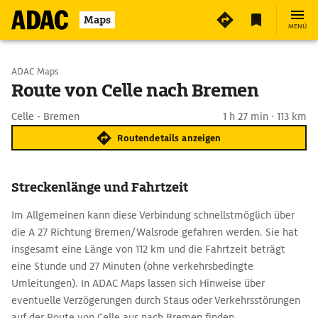
Maps
MENÜ
Start wählen
ADAC Maps
Route von Celle nach Bremen
Ziel eingeben
Celle - Bremen
1 h 27 min · 113 km
Routendetails anzeigen
Streckenlänge und Fahrtzeit
Im Allgemeinen kann diese Verbindung schnellstmöglich über
die A 27 Richtung Bremen/Walsrode gefahren werden. Sie hat
insgesamt eine Länge von 112 km und die Fahrtzeit beträgt
eine Stunde und 27 Minuten (ohne verkehrsbedingte
Umleitungen). In ADAC Maps lassen sich Hinweise über
eventuelle Verzögerungen durch Staus oder Verkehrsstörungen
auf der Route von Celle aus nach Bremen finden.