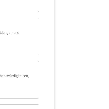
eldungen und
ehens­würdig­keiten,