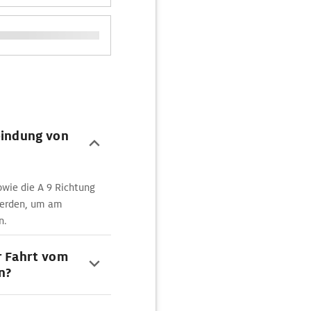
bindung von
owie die A 9 Richtung
erden, um am
n.
r Fahrt vom
n?