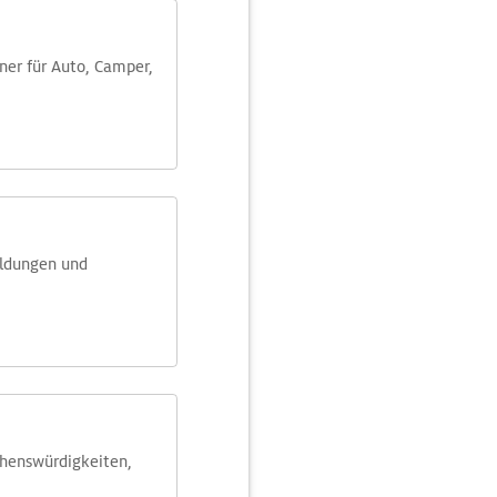
aner für Auto, Camper,
eldungen und
ehens­würdig­keiten,