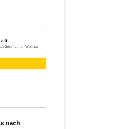
tadt
n Gera - Jena - Weimar -
us nach