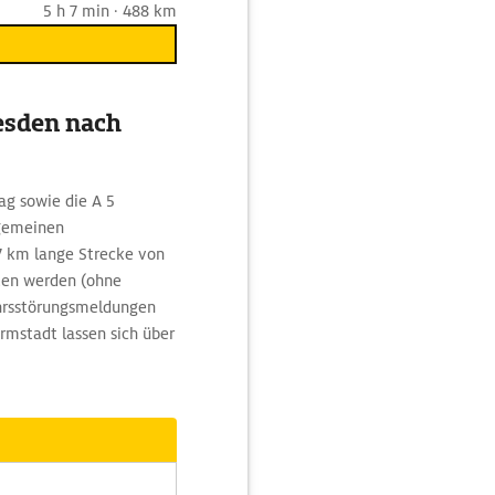
5 h 7 min · 488 km
esden nach
ag sowie die A 5
lgemeinen
7 km lange Strecke von
tten werden (ohne
ehrsstörungsmeldungen
rmstadt lassen sich über