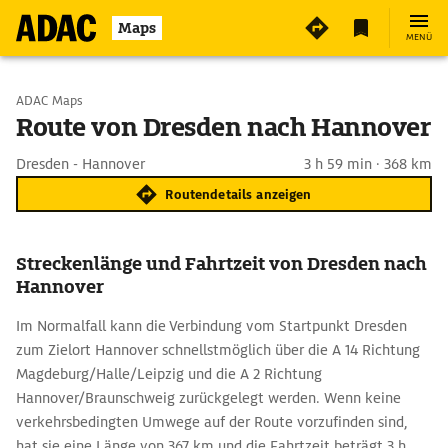
Maps
MENÜ
Start wählen
ADAC Maps
Route von Dresden nach Hannover
Ziel eingeben
Dresden - Hannover
3 h 59 min · 368 km
Routendetails anzeigen
Streckenlänge und Fahrtzeit von Dresden nach
Hannover
Im Normalfall kann die Verbindung vom Startpunkt Dresden
zum Zielort Hannover schnellstmöglich über die A 14 Richtung
Magdeburg/Halle/Leipzig und die A 2 Richtung
Hannover/Braunschweig zurückgelegt werden. Wenn keine
verkehrsbedingten Umwege auf der Route vorzufinden sind,
hat sie eine Länge von 367 km und die Fahrtzeit beträgt 3 h