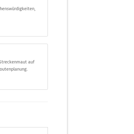
ehens­würdig­keiten,
 Streckenmaut auf
Routenplanung.