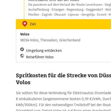
Sie passieren auf dem Verlauf der Route Leverkusen - Sieg
Aschaffenburg - Erlangen - Regensburg - Deggendorf - Wels 
Maribor - Zagreb - Okucani - Lipovac - Gevgelija - Evzoni - V
Ziel
Volos
38334 Volos, Thessalien, Griechenland
Umgebung entdecken
Reiseführer Volos
Spritkosten für die Strecke von Düs
Volos
Sie sollten für diese Verbindung für Elektroautos Stromla
€ einkalkulieren (angenommene Kosten 0,39 €/kWh, Durch
kWh/100km). Für den notwendigen Treibstoff bei der Rou
Düsseldorf zum Zielort Volos ist auf Basis eines durchschni