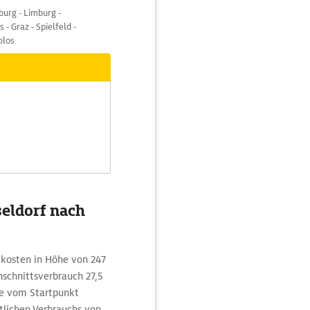
burg - Limburg -
- Graz - Spielfeld -
olos.
seldorf nach
dekosten in Höhe von 247
schnittsverbrauch 27,5
te vom Startpunkt
ttlichen Verbrauchs von