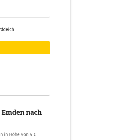
rddeich
on Emden nach
n in Höhe von 4 €