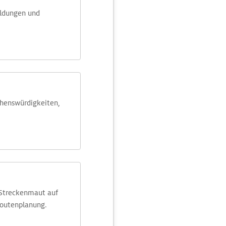
eldungen und
ehens­würdig­keiten,
 Streckenmaut auf
Routenplanung.