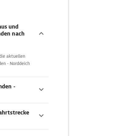
aus und
mden nach
ie aktuellen
den - Norddeich
mden -
ahrtstrecke