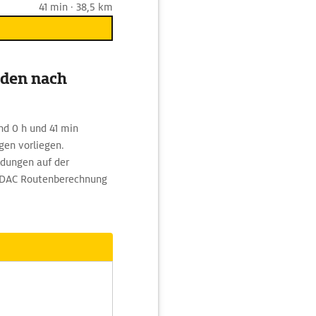
41 min · 38,5 km
mden nach
nd 0 h und 41 min
gen vorliegen.
ldungen auf der
 ADAC Routenberechnung