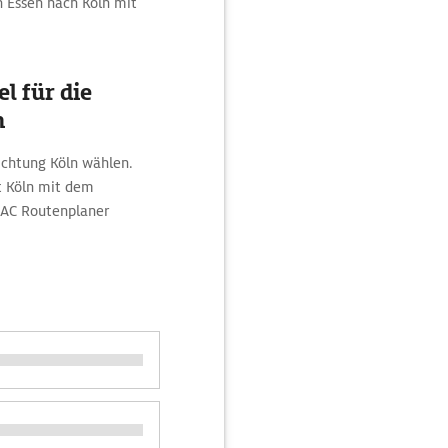
on Essen nach Köln mit
l für die
n
Richtung Köln wählen.
t Köln mit dem
DAC Routenplaner