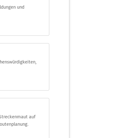
eldungen und
ehens­würdig­keiten,
 Streckenmaut auf
Routenplanung.