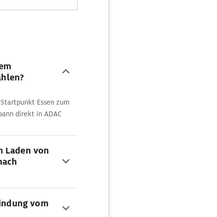
dem
hlen?
 Startpunkt Essen zum
ann direkt in ADAC
m Laden von
nach
rbindung vom