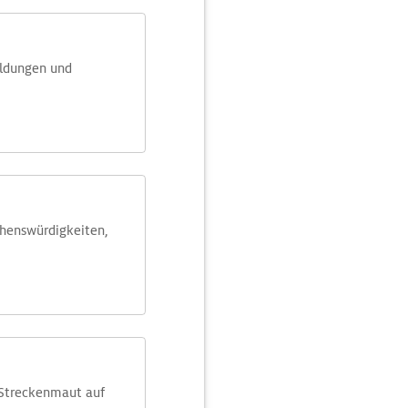
eldungen und
ehens­würdig­keiten,
 Streckenmaut auf