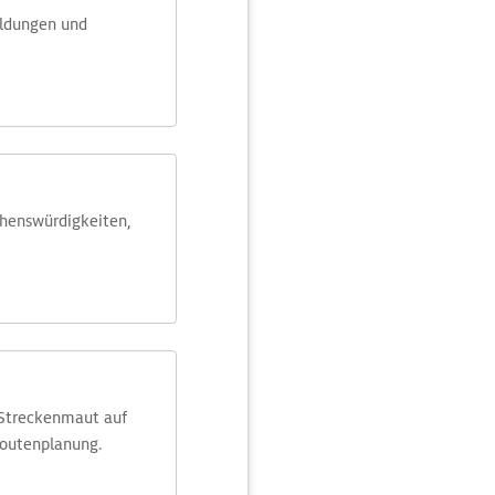
eldungen und
ehens­würdig­keiten,
 Streckenmaut auf
Routenplanung.