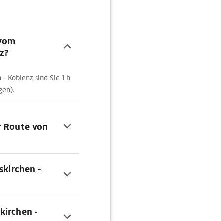
 vom
z?
- Koblenz sind Sie 1 h
gen).
r Route von
skirchen -
kirchen -