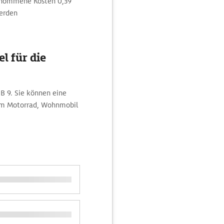
enommene Kosten 0,39
werden
l für die
 B 9. Sie können eine
dem Motorrad, Wohnmobil