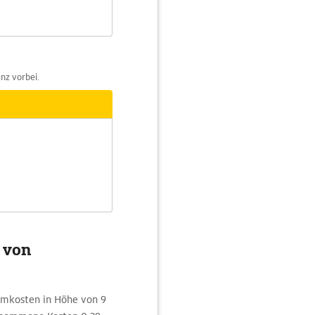
nz vorbei.
g von
romkosten in Höhe von 9