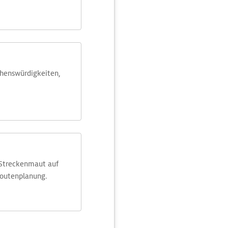
ehens­würdig­keiten,
 Streckenmaut auf
Routenplanung.