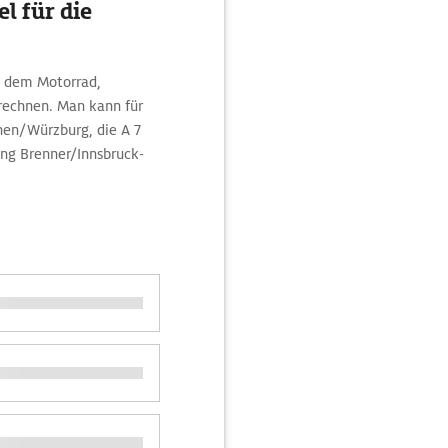
l für die
t dem Motorrad,
rechnen. Man kann für
hen/Würzburg, die A 7
ung Brenner/Innsbruck-