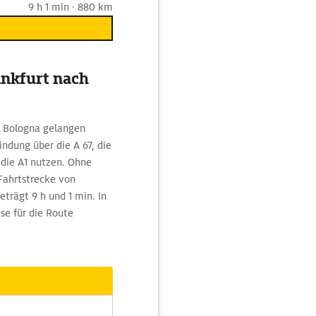
9 h 1 min · 880 km
ankfurt nach
h Bologna gelangen
ndung über die A 67, die
 die A1 nutzen. Ohne
Fahrtstrecke von
trägt 9 h und 1 min. In
e für die Route