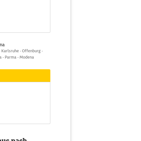
gna
Karlsruhe - Offenburg -
za - Parma - Modena
aus nach