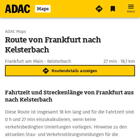
Maps
MENÜ
Start wählen
ADAC Maps
Route von Frankfurt nach
Kelsterbach
Ziel eingeben
Frankfurt am Main - Kelsterbach
27 min · 18,1 km
Routendetails anzeigen
Fahrtzeit und Streckenlänge von Frankfurt aus
nach Kelsterbach
Diese Route ist insgesamt 18 km lang und für die Fahrtzeit sind
0 h und 27 min einzukalkulieren, wenn keine
verkehrsbedingten Umleitungen vorliegen. Hinweise zu den
aktuellen Stau- und Verkehrsstörungsmeldungen für die