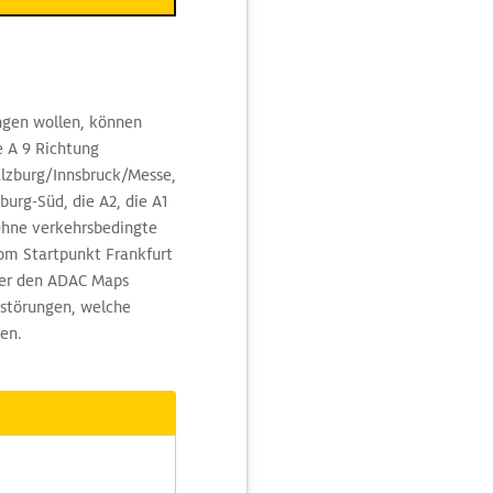
angen wollen, können
e A 9 Richtung
lzburg/Innsbruck/Messe,
burg-Süd, die A2, die A1
Ohne verkehrsbedingte
om Startpunkt Frankfurt
Über den ADAC Maps
sstörungen, welche
gen.