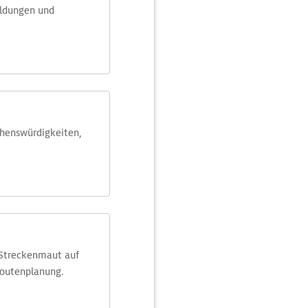
eldungen und
ehens­würdig­keiten,
 Streckenmaut auf
Routenplanung.