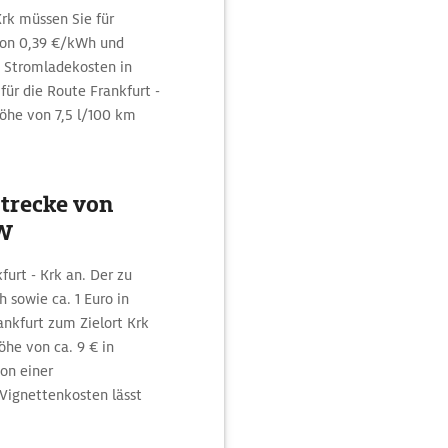
rk müssen Sie für
von 0,39 €/kWh und
 Stromladekosten in
für die Route Frankfurt -
Höhe von 7,5 l/100 km
Strecke von
KW
urt - Krk an. Der zu
 sowie ca. 1 Euro in
nkfurt zum Zielort Krk
öhe von ca. 9 € in
ion einer
 Vignettenkosten lässt