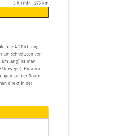
3 h 1 min · 275 km
ln, die A 1 Richtung
m am schnellsten von
4 km lang) ist man
te Umwege). Hinweise
rungen auf der Route
en direkt in der