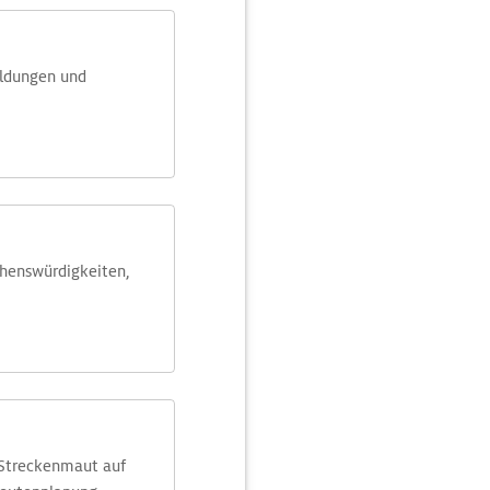
eldungen und
ehens­würdig­keiten,
 Streckenmaut auf