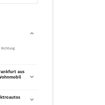
n Richtung
rankfurt aus
 Wohnmobil
ektroautos