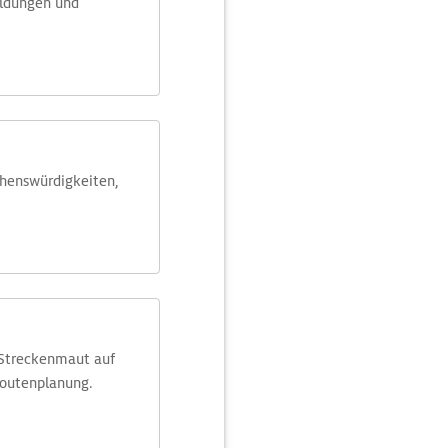
eldungen und
ehens­würdig­keiten,
 Streckenmaut auf
Routenplanung.