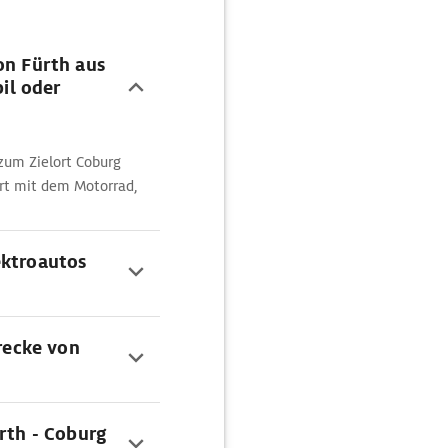
on Fürth aus
il oder
zum Zielort Coburg
hrt mit dem Motorrad,
ektroautos
trecke von
ürth - Coburg