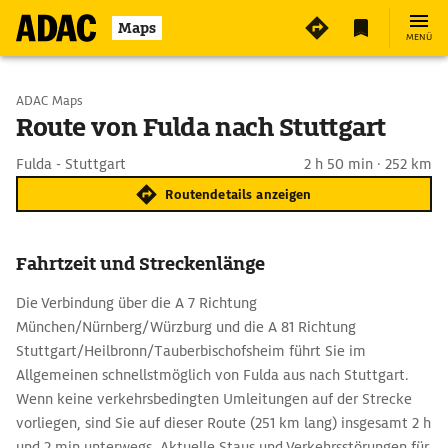
Maps
MENÜ
Start wählen
ADAC Maps
Route von Fulda nach Stuttgart
Ziel eingeben
Fulda - Stuttgart
2 h 50 min · 252 km
Routendetails anzeigen
Fahrtzeit und Streckenlänge
Die Verbindung über die A 7 Richtung
München/Nürnberg/Würzburg und die A 81 Richtung
Stuttgart/Heilbronn/Tauberbischofsheim führt Sie im
Allgemeinen schnellstmöglich von Fulda aus nach Stuttgart.
Wenn keine verkehrsbedingten Umleitungen auf der Strecke
vorliegen, sind Sie auf dieser Route (251 km lang) insgesamt 2 h
und 2 min unterwegs. Aktuelle Staus und Verkehrsstörungen für