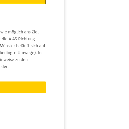
wie möglich ans Ziel
 die A 45 Richtung
ünster beläuft sich auf
rsbedingte Umwege). In
inweise zu den
nden.