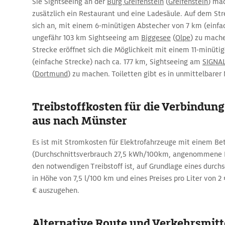
Sie Sightseeing an der
Burg Greifenstein
(
Greifenstein
) mac
zusätzlich ein Restaurant und eine Ladesäule. Auf dem Str
sich an, mit einem 6-minütigen Abstecher von 7 km (einfa
ungefähr 103 km Sightseeing am
Biggesee
(
Olpe
) zu mache
Strecke eröffnet sich die Möglichkeit mit einem 11-minü
(einfache Strecke) nach ca. 177 km, Sightseeing am
SIGNA
(
Dortmund
) zu machen. Toiletten gibt es in unmittelbarer
Treibstoffkosten für die Verbindun
aus nach Münster
Es ist mit Stromkosten für Elektrofahrzeuge mit einem Be
(Durchschnittsverbrauch 27,5 kWh/100km, angenommene K
den notwendigen Treibstoff ist, auf Grundlage eines durchs
in Höhe von 7,5 l/100 km und eines Preises pro Liter von 2 
€ auszugehen.
Alternative Route und Verkehrsmitte