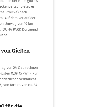
hen. In der Nähe gibt es
eckenverlauf bietet es
che Strecke) nach
n. Auf dem Verlauf der
tigen Umweg von 19 km
L IDUNA PARK Dortmund
 Nähe.
g von Gießen
trag von 24 € zu rechnen
osten 0,39 €/kWh). Für
chnittlichen Verbrauchs
€, von Kosten von ca. 34
l für die