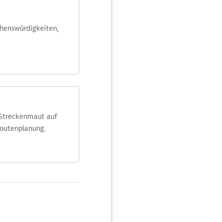
ehens­würdig­keiten,
 Streckenmaut auf
Routenplanung.