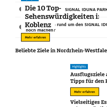
Die 10 Top-
Das Borusseum im SIGNAL IDUNA PAR
Sehenswürdigkeiten in
Koblenz
Was kann man rund um den SIGNAL I
noch machen?
Mehr erfahren
Beliebte Ziele in Nordrhein-Westfal
Highlights
Ausflugsziele
Tipps für den 
Mehr erfahren
Vielseitiges Es