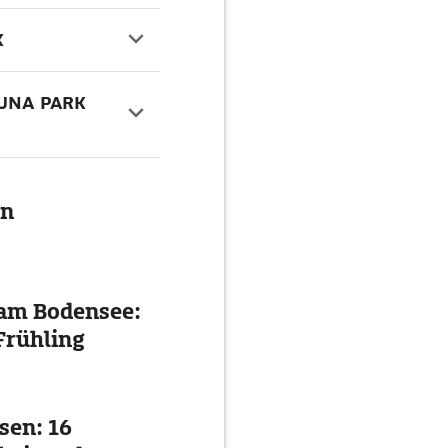
K
DUNA PARK
en
 am Bodensee:
Frühling
sen: 16