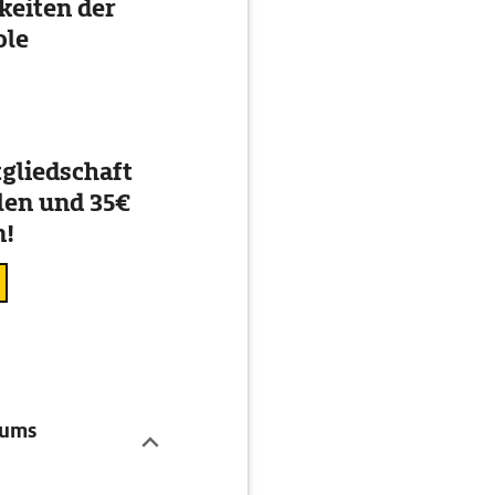
eiten der
ole
gliedschaft
en und 35€
n!
 ums