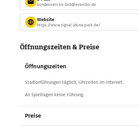
Sportstätte, natürlich in leuchtend gelb, der Vereinsfarbe
kundenservice-bvb@eventim.de
Veranstaltungen im SIGNAL IDUNA
Website
Der SIGNAL IDUNA PARK wird hauptsächlich für Fußball gen
https://www.signal-iduna-park.de/
Heimspiele von Borussia Dortmund. Während der Fußball-
2024 in Deutschland werden sechs Spiele in Dortmund ausg
Achtel- und ein Halbfinale.
Öffnungszeiten & Preise
Öffnungszeiten
Stadionführungen täglich, Uhrzeiten im Internet.
An Spieltagen keine Führung.
Preise