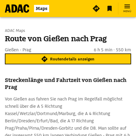
Maps
MENÜ
Start wählen
ADAC Maps
Route von Gießen nach Prag
Ziel eingeben
Gießen - Prag
6 h 5 min · 550 km
Routendetails anzeigen
Streckenlänge und Fahrtzeit von Gießen nach
Prag
Von Gießen aus fahren Sie nach Prag im Regelfall möglichst
schnell über die A 5 Richtung
Kassel/Wetzlar/Dortmund/Marburg, die A 4 Richtung
Berlin/Dresden/Erfurt/Bad, die A 17 Richtung
Prag/Praha/Pirna/Dresden-Gorbitz und die D8. Man sollte auf
der insgesamt 550 km langen Verbindung Gießen - Prag mit 6 h