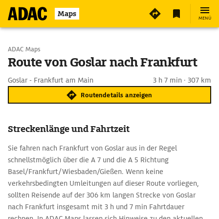
Maps
MENÜ
Start wählen
ADAC Maps
Route von Goslar nach Frankfurt
Ziel eingeben
Goslar - Frankfurt am Main
3 h 7 min · 307 km
Routendetails anzeigen
Streckenlänge und Fahrtzeit
Sie fahren nach Frankfurt von Goslar aus in der Regel
schnellstmöglich über die A 7 und die A 5 Richtung
Basel/Frankfurt/Wiesbaden/Gießen. Wenn keine
verkehrsbedingten Umleitungen auf dieser Route vorliegen,
sollten Reisende auf der 306 km langen Strecke von Goslar
nach Frankfurt insgesamt mit 3 h und 7 min Fahrtdauer
rechnen. In ADAC Maps lassen sich Hinweise zu den aktuellen