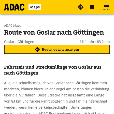
Maps
MENÜ
Start wählen
ADAC Maps
Route von Goslar nach Göttingen
Ziel eingeben
Goslar - Göttingen
1 h 1 min · 83,9 km
Routendetails anzeigen
Fahrtzeit und Streckenlänge von Goslar aus
nach Göttingen
Alle, die schnellstmöglich von Goslar nach Göttingen kommen
möchten, können hierzu in der Regel am besten die Verbindung
über die A 7 fahren. Diese Strecke hat insgesamt eine Länge
von 83 km und für die Fahrt sollten 1 h und 1 min eingerechnet
werden, wenn keine verkehrsbedingten Umleitungen
vorzufinden sind. Im ADAC Routenplaner lassen sich aktuelle