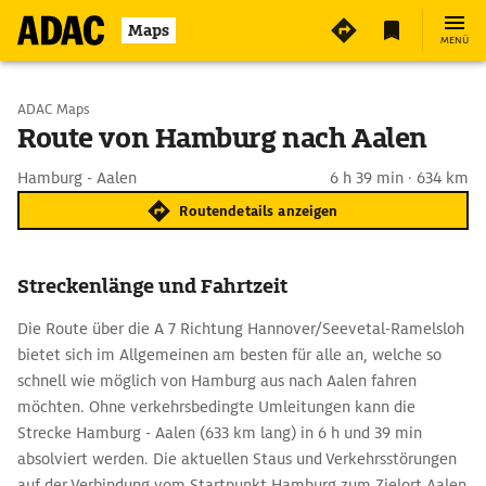
Maps
MENÜ
Start wählen
ADAC Maps
Route von Hamburg nach Aalen
Ziel eingeben
Hamburg - Aalen
6 h 39 min · 634 km
Routendetails anzeigen
Streckenlänge und Fahrtzeit
Die Route über die A 7 Richtung Hannover/Seevetal-Ramelsloh
bietet sich im Allgemeinen am besten für alle an, welche so
schnell wie möglich von Hamburg aus nach Aalen fahren
möchten. Ohne verkehrsbedingte Umleitungen kann die
Strecke Hamburg - Aalen (633 km lang) in 6 h und 39 min
absolviert werden. Die aktuellen Staus und Verkehrsstörungen
auf der Verbindung vom Startpunkt Hamburg zum Zielort Aalen