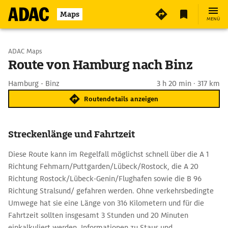
Maps
MENÜ
Start wählen
ADAC Maps
Route von Hamburg nach Binz
Ziel eingeben
Hamburg - Binz
3 h 20 min · 317 km
Routendetails anzeigen
Streckenlänge und Fahrtzeit
Diese Route kann im Regelfall möglichst schnell über die A 1
Richtung Fehmarn/Puttgarden/Lübeck/Rostock, die A 20
Richtung Rostock/Lübeck-Genin/Flughafen sowie die B 96
Richtung Stralsund/ gefahren werden. Ohne verkehrsbedingte
Umwege hat sie eine Länge von 316 Kilometern und für die
Fahrtzeit sollten insgesamt 3 Stunden und 20 Minuten
einkalkuliert werden. Informationen zu Staus und