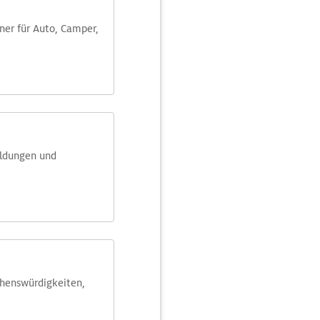
aner für Auto, Camper,
eldungen und
ehens­würdig­keiten,