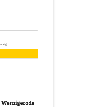
hweig.
- Wernigerode