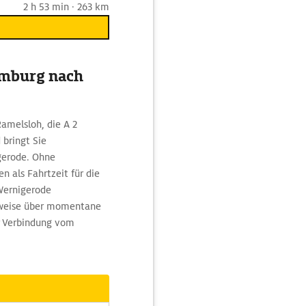
2 h 53 min · 263 km
amburg nach
amelsloh, die A 2
 bringt Sie
gerode. Ohne
 als Fahrtzeit für die
Wernigerode
inweise über momentane
r Verbindung vom