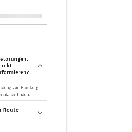
sstörungen,
punkt
nformieren?
bindung von Hamburg
enplaner finden.
r Route