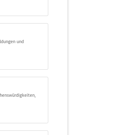
eldungen und
ehens­würdig­keiten,